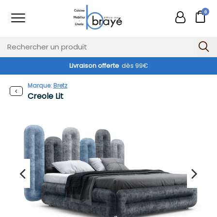
0
Livraison offerte
dès 99€
Marque:
Bretz
Creole Lit