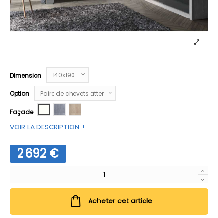
Dimension
Option
Blanc neige
Chêne argenté
Chêne clair
Façade
VOIR LA DESCRIPTION +
2 692 €
Acheter cet article