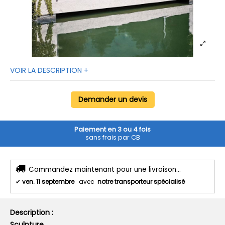
VOIR LA DESCRIPTION +
Demander un devis
Paiement en 3 ou 4 fois
sans frais par CB
Commandez maintenant pour une livraison...
✔
ven. 11 septembre
avec
notre transporteur spécialisé
Description :
Sculpture