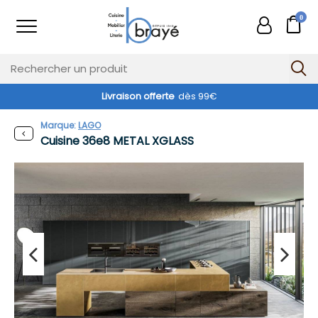
0
Livraison offerte
dès 99€
Marque:
LAGO
Cuisine 36e8 METAL XGLASS