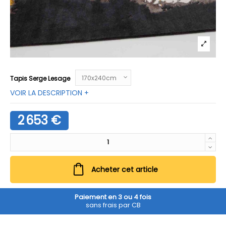
Tapis Serge Lesage
VOIR LA DESCRIPTION +
2 653 €
Acheter cet article
Paiement en 3 ou 4 fois
sans frais par CB