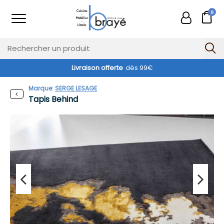
0
Livraison offerte
dès 99€
Marque:
SERGE LESAGE
Tapis Behind