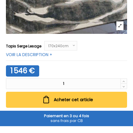
Tapis Serge Lesage
VOIR LA DESCRIPTION +
1 546 €
Acheter cet article
Paiement en 3 ou 4 fois
sans frais par CB