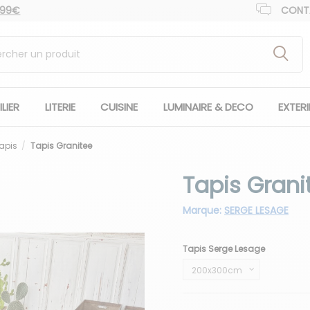
 99€
CONT
LIER
LITERIE
CUISINE
LUMINAIRE & DECO
EXTER
apis
Tapis Granitee
Tapis Grani
Marque:
SERGE LESAGE
Tapis Serge Lesage