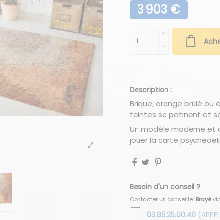
3 903 €
Ache
Description :
Brique, orange brûlé ou 
teintes se patinent et 
Un modèle moderne et a
jouer la carte psychédél
Besoin d'un conseil ?
Contacter un conseiller
Brayé
vi
03.89.25.00.40
(APPEL