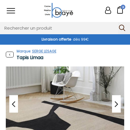
0
Livraison offerte
dès 99€
Marque:
SERGE LESAGE
Tapis Limaa