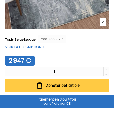
Tapis Serge Lesage
VOIR LA DESCRIPTION +
2 947 €
Acheter cet article
Paiement en 3 ou 4 fois
sans frais par CB