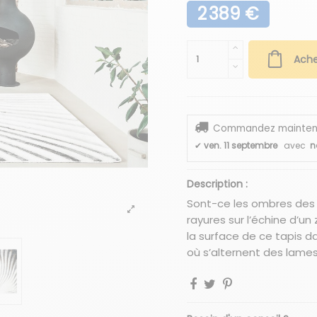
2 389 €
Ache
Commandez maintenant
✔
ven. 11 septembre
avec
n
Description :
Sont-ce les ombres des 
rayures sur l’échine d’u
la surface de ce tapis 
où s’alternent des lame