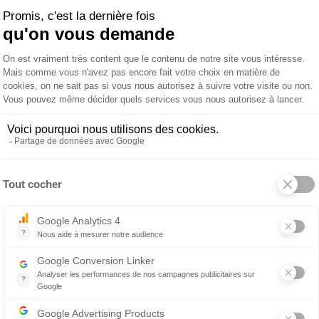
Tapis Time
ropos de SERGE LESAGE
Argent
170 x 240 cm
200 x 300 cm