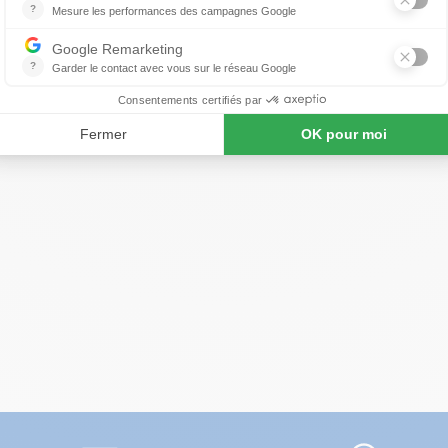
100% Tencel TM
Tissé Main et Imprimé à la ma