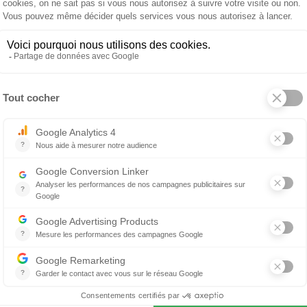
ALESSI
ouble
Porte rouleau
de papier
Mediterraneo
95 €
92 €
Centre de table Trinity
 produit
À propos de ALESSI