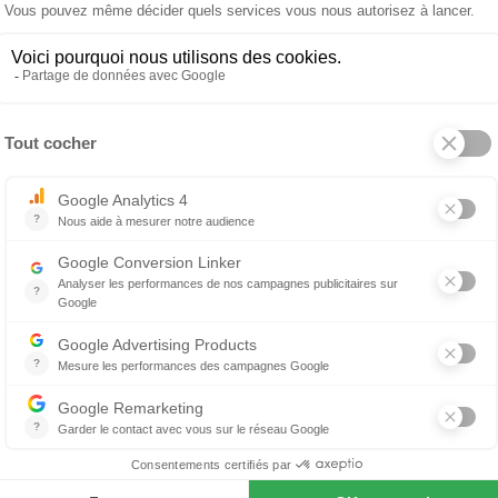
55 €
49 €
Corbeille Port
 produit
À propos de ALESSI