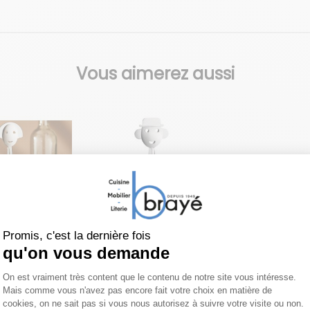
Vous aimerez aussi
ALESSI
ALESSI
bouchon
Tire-bouchon
Plateau 
Alessandro
Foix