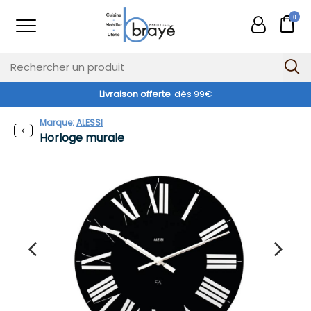
0
Livraison offerte
dès 99€
Marque:
ALESSI
Horloge murale