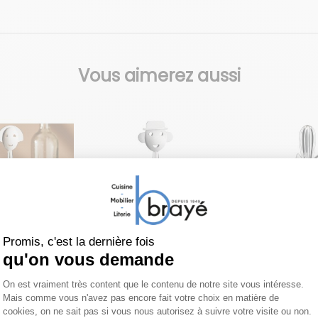
Vous aimerez aussi
ALESSI
ALESSI
bouchon
Tire-bouchon
Presse-
Alessandro
agrumes 
Salif