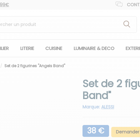
 99€
CONT
LIER
LITERIE
CUISINE
LUMINAIRE & DECO
EXTER
Set de 2 figurines "Angels Band"
Set de 2 fig
Band"
Marque:
ALESSI
38 €
Demander 