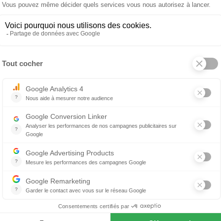
55 €
49 €
Set de 2 figurines "Angels Band"
 produit
À propos de ALESSI
corées à la main