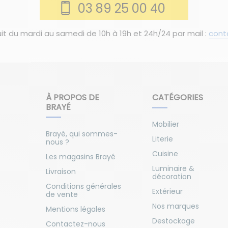
03 89 25 00 40
it du mardi au samedi de 10h à 19h et 24h/24 par mail :
cont
À PROPOS DE
CATÉGORIES
BRAYÉ
Mobilier
Brayé, qui sommes-
Literie
nous ?
Cuisine
Les magasins Brayé
Luminaire &
Livraison
décoration
Conditions générales
Extérieur
de vente
Nos marques
Mentions légales
Destockage
Contactez-nous