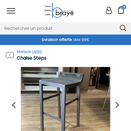
0
Livraison offerte
dès 99€
-40%
Marque:
LAGO
Chaise Steps