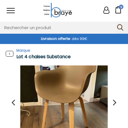
0
Livraison offerte
dès 99€
-30%
Marque:
Lot 4 chaises Substance