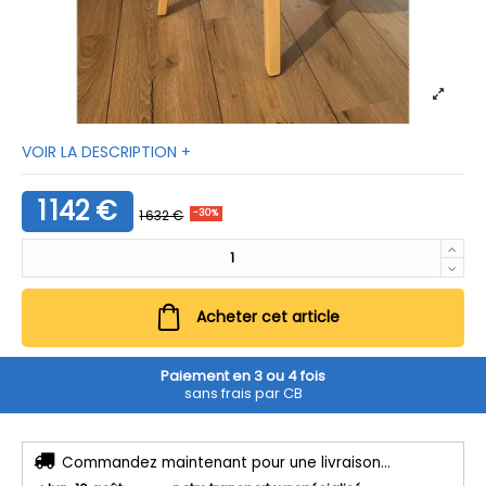
VOIR LA DESCRIPTION +
1 142 €
1 632 €
-30%
Acheter cet article
Paiement en 3 ou 4 fois
sans frais par CB
Commandez maintenant pour une livraison...