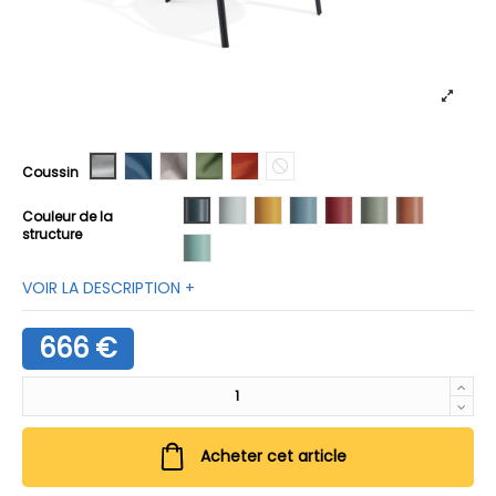
A02
A06
A21
B02
B04
Sans coussin
Coussin
01 Anthracite
02 Blanc
03 Miel
04 Pervenche
05 Rhubarbe
06 Sauge
07 Terracott
Couleur de la
structure
08 Turquoise
VOIR LA DESCRIPTION +
666 €
Acheter cet article