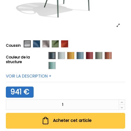
A02
A06
A21
B02
B04
Coussin
01 Anthracite
02 Blanc
03 Miel
04 Pervenche
05 Rhubarbe
06 Sauge
07 Terracott
Couleur de la
structure
08 Turquoise
VOIR LA DESCRIPTION +
941 €
Acheter cet article