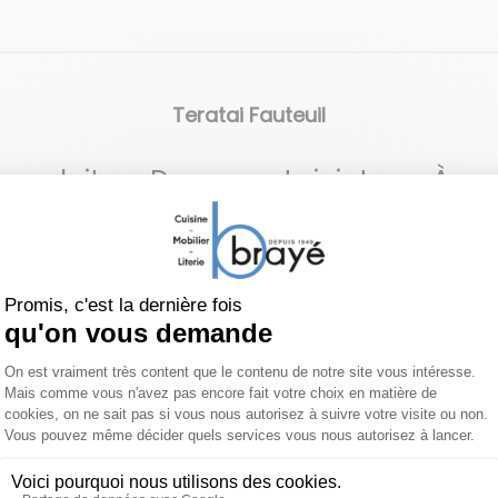
Teratai Fauteuil
 produit
Documents joints
À pr
me, symbole de paix intérieure et d‘équilibre. Il sert de fil 
ion organique implique beaucoup de travail manuel et de pa
s sur l’arête, parfois arrondie, lisse, mais pas trop tendue
ourent le canapé comme les veines d’une feuille, conférant 
 sculpture d’habitation sensible nécessite 22 heures jusqu’à c
ions sont disponibles sur demande. Contactez-nous