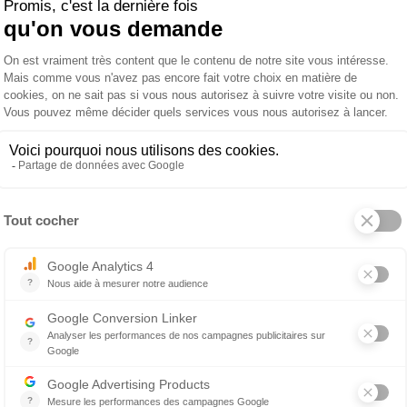
1 658 €
1 064 €
Lampe à poser Ascent
 produit
À propos de LUCEPLAN
 en noir, tige en technopolymère noir, base en acier peint
1W 2700K CRI90 embarqué