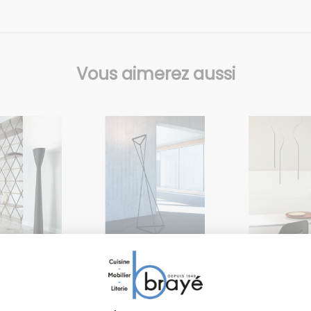
Vous aimerez aussi
N
LUCEPLAN
LUCEPLAN
 à poser
Lampe à poser
Suspensi
re
Tango
Mini mini