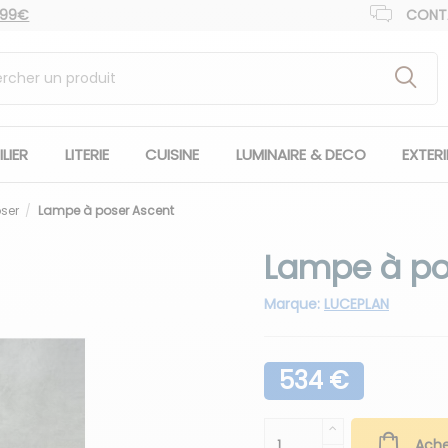
 99€
CONT
LIER
LITERIE
CUISINE
LUMINAIRE & DECO
EXTER
ser
Lampe à poser Ascent
Lampe à po
Marque:
LUCEPLAN
534 €
Ache