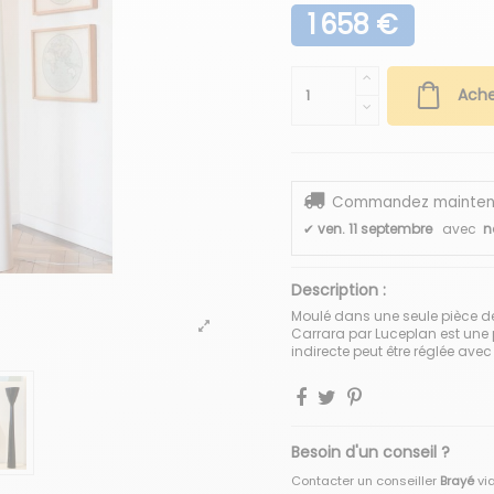
1 658 €
Ache
Commandez maintenant
✔
ven. 11 septembre
avec
n
Description :
Moulé dans une seule pièce d
Carrara par Luceplan est une 
indirecte peut être réglée avec
Besoin d'un conseil ?
Contacter un conseiller
Brayé
vi