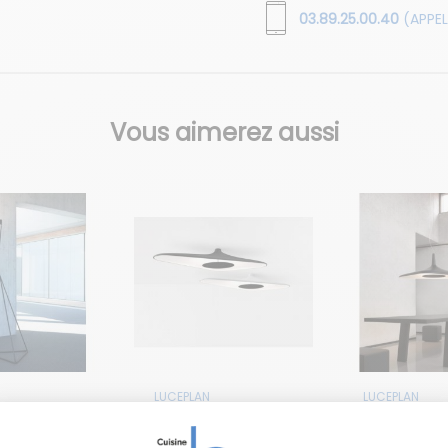
03.89.25.00.40
(APPEL
Vous aimerez aussi
N
LUCEPLAN
LUCEPLAN
 à poser
Plafonnier
Suspensi
o
Soleil Noir
Soleil Noi