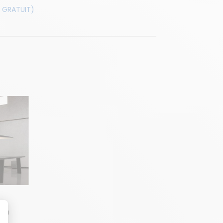
 GRATUIT)
on
r