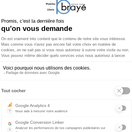
1 064 €
2 495 €
2 
Lampe à poser Carrare
 produit
À propos de LUCEPLAN
rétane expansé peint, ignifuge
24-q4