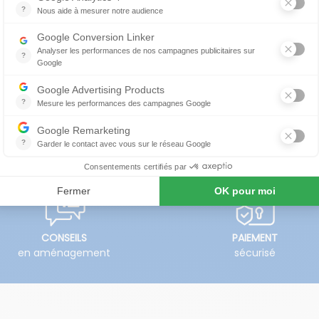
e lit transforme votre pièce en un espace nuit en un seul m
s de rangement intéressant.
rque Meubles CELIO qui choisit ses matières premières et s
.)
CONSEILS
PAIEMENT
en aménagement
sécurisé