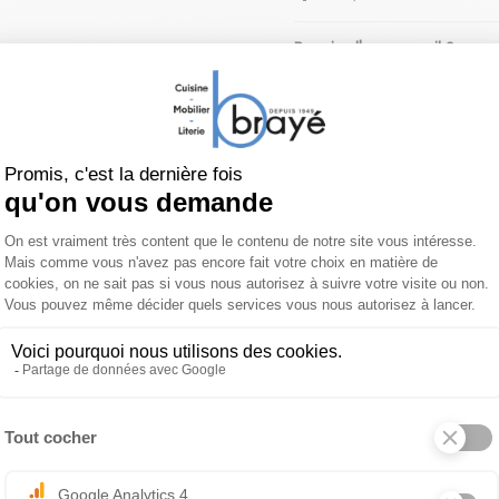
Besoin d'un conseil ?
Contacter un conseiller
Brayé
vi
03.89.25.00.40
(APPEL
Lit escamotable 1 ou 2 places SMART
 produit
À propos de MEUBLES CELI
able horizontal SMART, pratique et confortable pour profiter
: pour literie 90 ou 140 cm.