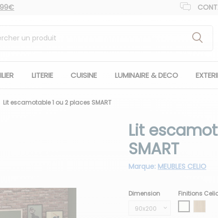
 99€
CONT
LIER
LITERIE
CUISINE
LUMINAIRE & DECO
EXTER
Lit escamotable 1 ou 2 places SMART
Lit escamot
SMART
Marque:
MEUBLES CELIO
Dimension
Finitions Celi
Blanc neig
Chêne