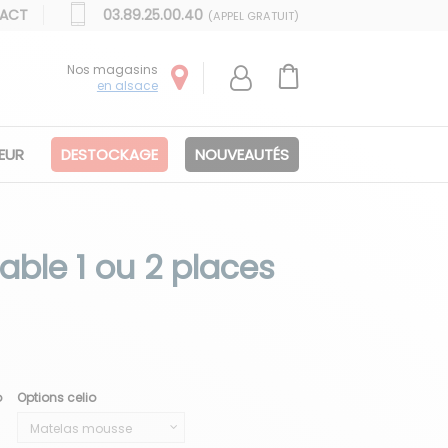
ACT
03.89.25.00.40
(APPEL GRATUIT)
Nos magasins
en alsace
IEUR
DESTOCKAGE
NOUVEAUTÉS
able 1 ou 2 places
o
Options celio
e
 naturel