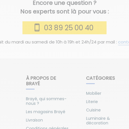
Encore une question ?
Nos experts sont là pour vous :
03 89 25 00 40
it du mardi au samedi de 10h à 19h et 24h/24 par mail :
cont
À PROPOS DE
CATÉGORIES
BRAYÉ
Mobilier
Brayé, qui sommes-
Literie
nous ?
Cuisine
Les magasins Brayé
Luminaire &
Livraison
décoration
Conditions générales