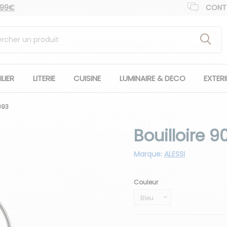
 99€
CONT
LIER
LITERIE
CUISINE
LUMINAIRE & DECO
EXTER
093
Bouilloire 9
Marque:
ALESSI
Couleur