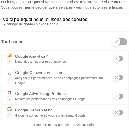
t
48 €
95 €
Bouilloire 9093
 produit
À propos de ALESSI
résine thermoplastique. Fond en cier magnétique compatible a