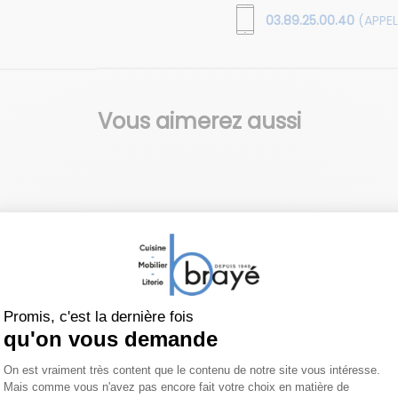
03.89.25.00.40
(APPEL
Vous aimerez aussi
ALESSI
lle
Bol double