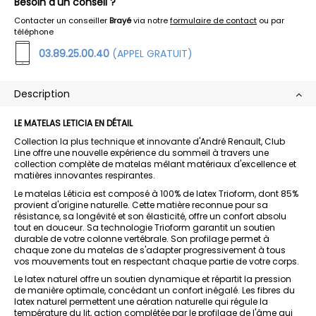
Besoin d'un conseil ?
Contacter un conseiller
Brayé
via notre
formulaire de contact
ou par
téléphone
03.89.25.00.40
(APPEL GRATUIT)
Description
LE MATELAS LETICIA EN DÉTAIL
Collection la plus technique et innovante d'André Renault, Club
Line offre une nouvelle expérience du sommeil à travers une
collection complète de matelas mêlant matériaux d'excellence et
matières innovantes respirantes.
Le matelas Léticia est composé à 100% de latex Trioform, dont 85%
provient d'origine naturelle. Cette matière reconnue pour sa
résistance, sa longévité et son élasticité, offre un confort absolu
tout en douceur. Sa technologie Trioform garantit un soutien
durable de votre colonne vertébrale. Son profilage permet à
chaque zone du matelas de s'adapter progressivement à tous
vos mouvements tout en respectant chaque partie de votre corps.
Le latex naturel offre un soutien dynamique et répartit la pression
de manière optimale, concédant un confort inégalé. Les fibres du
latex naturel permettent une aération naturelle qui régule la
température du lit, action complétée par le profilage de l'âme qui