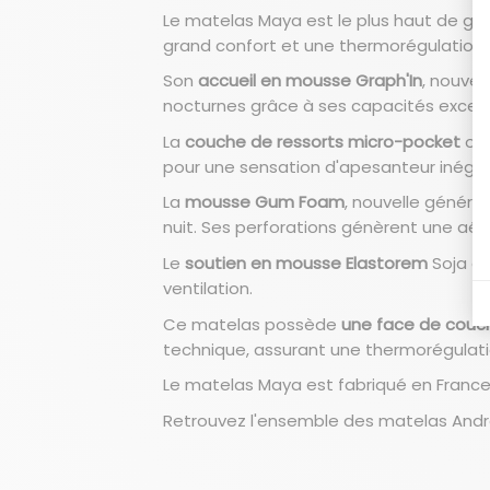
Le matelas Maya est le plus haut de ga
grand confort et une thermorégulation 
Son
accueil en mousse Graph'In
, nouve
nocturnes grâce à ses capacités excepti
La
couche de ressorts micro-pocket
off
pour une sensation d'apesanteur inégal
La
mousse Gum Foam
, nouvelle génér
nuit. Ses perforations génèrent une aér
Le
soutien en mousse Elastorem
Soja éq
ventilation.
Ce matelas possède
une face de cou
technique, assurant une thermorégulati
Le matelas Maya est fabriqué en France 
Retrouvez l'ensemble des
matelas Andr