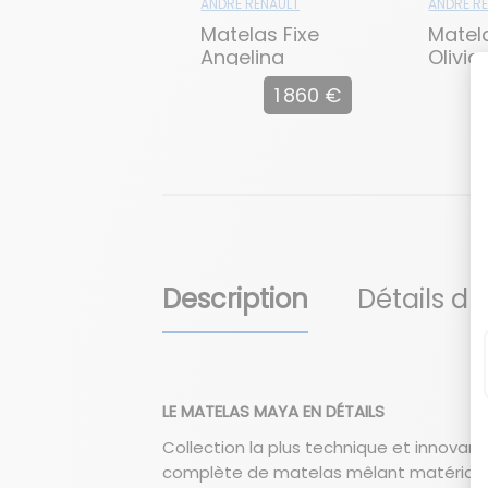
ANDRÉ RENAULT
ANDRÉ R
Matelas Fixe
Matela
Angelina
Olivia
1 860 €
Description
Détails du
LE MATELAS MAYA EN DÉTAILS
Collection la plus technique et innovant
complète de matelas mêlant matériaux 