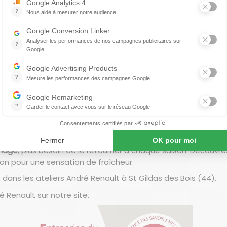
mme de la collection Club Line et combine des matières de
exceptionnelle.
au matériau thermorégulant, permet un endormissement plus 
onnelles de régulation de la chaleur.
re un excellent maintien de la colonne vertébrale et une amé
ée.
ation de mousse à mémoire de forme, facilite les mouvement
ation continue.
uilibre l'ensemble et offre un maintien du corps en profon
chage
, plus besoin de le retourner à chaque saison. Découvre
on pour une sensation de fraîcheur.
dans les ateliers André Renault à St Gildas des Bois (44).
é Renault
sur notre site.