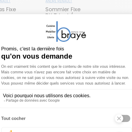
ENAULT
ANDRÉ RENAULT
s Fixe
Sommier Fixe
DX Tricot /
Tissu Déco
1 677 €
859 €
Matelas Fixe Maya
 produit
À propos de ANDRÉ RENAU
e d'André Renault, Club Line offre une nouvelle expérience d
d'excellence et matières innovantes respirantes.