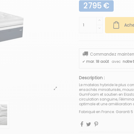
2 795 €
Ache
Commandez maintenant
✔
mar. 18 août
avec
notre 
Description :
Le matelas hybride le plus com
ensachés miniaturisés, mous
GumFoam et soutien en Elasto
circulation sanguine, l'élimina
optimale et une amélioration
Fabriqué en France. Garanti 5