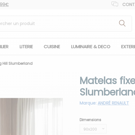
 99€
CONT
LIER
LITERIE
CUISINE
LUMINAIRE & DECO
EXTER
g Hill Slumberland
Matelas fixe
Slumberlan
Marque:
ANDRÉ RENAULT
Dimensions