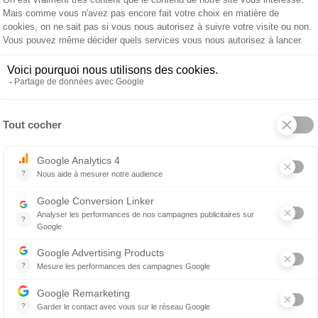
a
2 198 €
Matelas fixe Notting Hill Slumberland
 produit
À propos de ANDRÉ RENAU
u prestige et de l'excellence pour exaucer vos plus beaux rê
hés. Dédiée à tous ceux qui savent ce qu'est le vrai luxe, v
promis.
d est un des plus haut de gamme de la collection Royal, offr