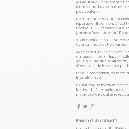
est équipé d’un surmatelas 
Slumberland
avec la même m
plus soutenu.
C’est un matelas qui s’adres
réparateur. Il convient à tout 
Notting Hill Slumberland est souv
gamme Royal de André Renaul
Vous apprécierez ce matelas 
avoir un matelas trop ferme.
Avec sa hauteur de 37 cm, je 
qui peuvent avoir des difficulté
vous n’aurez aucun effort physi
s'asseoir et de laisser les pied
Et pour information, ce matelas
face été / hiver.
En résumé, un matelas grand 
Notting Hill Slumberland est u
matériaux de qualité et est ga
Besoin d'un conseil ?
Contacter un conseiller
Brayé
vi