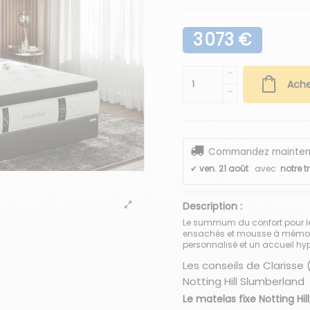
3 073 €
Ache
Commandez maintenant
✔
ven. 21 août
avec
notre t
Description :
Le summum du confort pour le 
ensachés et mousse à mémoire
personnalisé et un accueil hyp
Les conseils de Clarisse (
Notting Hill Slumberland
Le matelas fixe Notting Hi