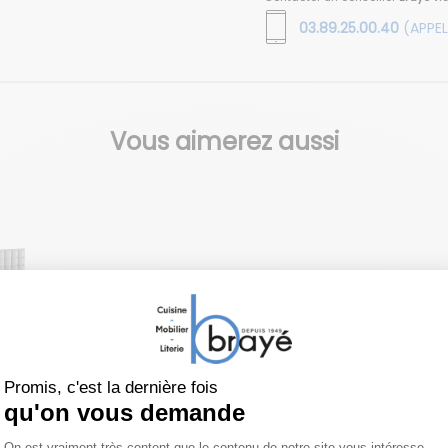
03.89.25.00.40
(APPEL
Vous aimerez aussi
ENAULT
s Fixe