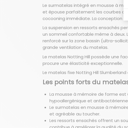
Le surmatelas intégré en mousse à mémo
et épouse parfaitement les courbes du
cocooning immédiate. La conception en 
La suspension en ressorts ensachés per
un sommeil confortable même à deux. Le
renforcé sur la zone bassin (ultra-solli
grande ventilation du matelas.
Le matelas Notting Hill possède une fac
procure une élasticité exceptionnelle.
Le matelas fixe Notting Hill Slumberland
Les points forts du matelas
La mousse à mémoire de forme est un
hypoallergénique et antibactérienne,
Le surmatelas en mousse à mémoire 
et agréable au toucher.
Les ressorts ensachés offrent un so
contribue à améliorer la qualité du 