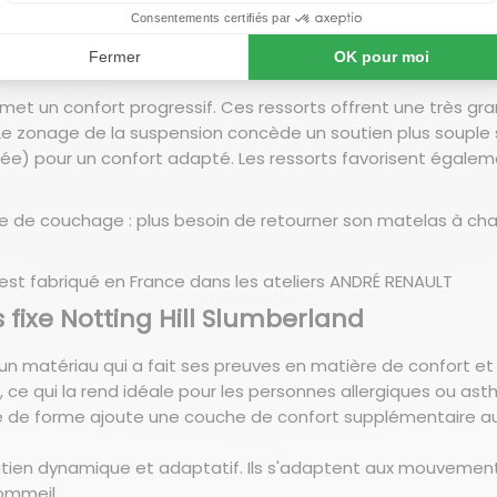
ire de forme procure un confort d'accueil moelleux et enve
 corps. La couche en mousse haute densité offre un grand 
multicouches de la matière combine le meilleur accueil et 
met un confort progressif. Ces ressorts offrent une très 
 zonage de la suspension concède un soutien plus souple su
citée) pour un confort adapté. Les ressorts favorisent égale
e de couchage : plus besoin de retourner son matelas à chaq
 est fabriqué en France dans les ateliers
ANDRÉ RENAULT
 fixe Notting Hill Slumberland
 matériau qui a fait ses preuves en matière de confort et 
 ce qui la rend idéale pour les personnes allergiques ou as
de forme ajoute une couche de confort supplémentaire au 
utien dynamique et adaptatif. Ils s'adaptent aux mouvements
sommeil.