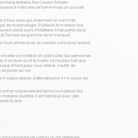
comme le
Matelas fixe Covent Garden
ousse à mémoire de forme mais un accueil
se à tous ceux qui cherchent un sommeil
type de morphologie. D’ailleurs le matelas fixe
ent utilisé dans l'hôtellerie. Il fait partie de la
t (le haut de gamme de la marque).
si vous aimez avoir du soutien sans pour autant
conseille ce matelas en particulier aux personnes
s à se lever du lit le matin. La hauteur fait que
que à faire pour vous relever. Il suffit de
s se poser au sol.
 n’a plus besoin d’être retourné. Il n’y a pas de
confort moyennement ferme Le matelas fixe
n matelas durable. Il est fabriqué avec des
ranti 10 ans.
a notre
formulaire de contact
ou par téléphone