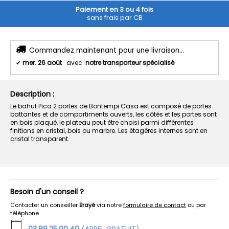
Paiement en 3 ou 4 fois
sans frais par CB
Commandez maintenant pour une livraison...
✔
mer. 26 août
avec
notre transporteur spécialisé
Description :
Le bahut Pica 2 portes de Bontempi Casa est composé de portes
battantes et de compartiments ouverts, les côtés et les portes sont
en bois plaqué, le plateau peut être choisi parmi différentes
finitions en cristal, bois ou marbre. Les étagères internes sont en
cristal transparent.
Besoin d'un conseil ?
Contacter un conseiller
Brayé
via notre
formulaire de contact
ou par
téléphone
03.89.25.00.40
(APPEL GRATUIT)