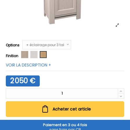
Options
Naturel 335
Naturel blanchi 311
Sable 329
Finition
VOIR LA DESCRIPTION +
2 050 €
Acheter cet article
Paiement en 3 ou 4 fois
sans frais par CB