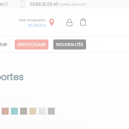
ACT
03.89.25.00.40
(APPEL GRATUIT)
Nos magasins
en alsace
IEUR
DESTOCKAGE
NOUVEAUTÉS
ortes
ine
eu Outremer
Rouille
Bleu Azur
Gris Cendre
Mastic
Gris clair
Gris métal