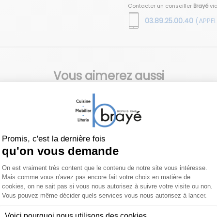
Contacter un conseiller
Brayé
vi
03.89.25.00.40
(APPEL
Vous aimerez aussi
othèque