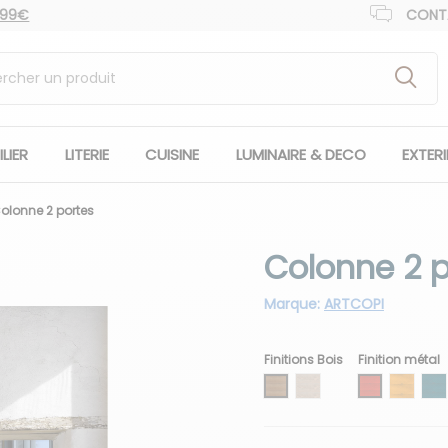
 99€
CONT
LIER
LITERIE
CUISINE
LUMINAIRE & DECO
EXTER
olonne 2 portes
Colonne 2 p
Marque:
ARTCOPI
Finitions Bois
Finition métal
Chêne Manufacture
Chêne Champagne
Rouge de Ch
Safran
Bl