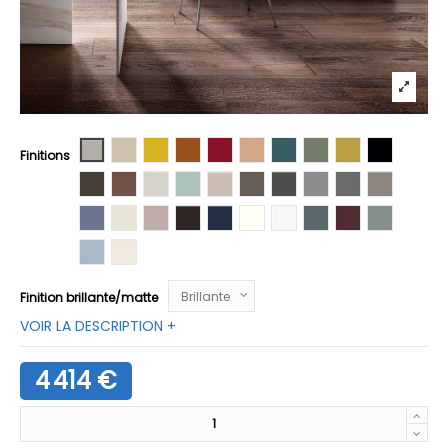
Laque Tortora
Laque Spago
Laque Sole
Laque Ruggine
Laque Rosso
Laque Pesca
Laque Ottanio
Laque Oliva
Laque Ocra
Laque Nero
Finitions
Laque Moka
Laque Mattone
Laque Mandorla
Laque Lichene
Laque Iuta
Laque Havana
Laque Grafite
Laque Fumo
Laque Ferro
Laque Fan
Laque Denim
Laque Cocco
Laque Cipria
Laque Castagno
Laque Blu Scuro
Laque Bianco
Laque Bianco Puro Touch
Laque Baltica
Laque Amarant
Laque Argil
Laque Artico
Laque Avoria
Finition brillante/matte
VOIR LA DESCRIPTION +
4 414 €