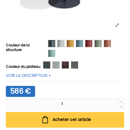
01 Anthracite
02 Blanc
03 Miel
04 Pervenche
05 Rhubarbe
06 Sauge
07 Terracott
Couleur de la
structure
08 Turquoise
M01 Anthracite
HPL Blanc
H02 Rouille
H03 Ciment
Couleur du plateau
VOIR LA DESCRIPTION +
586 €
Acheter cet article