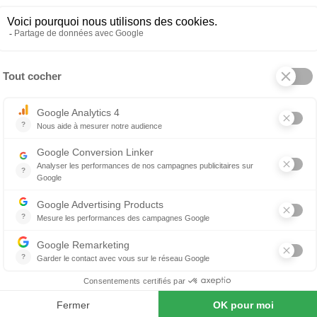
n photo
r de la literie de relaxation. L'assurance d'un confort op
io Pads est le plus haut de gamme de la collection Club Li
ur vous offrir un maintien inégalé de la tête aux pieds to
lpeur bouge et s'adapte à vos mouvements pour un confort
choix s'offrent à vous :
fort supplémentaire et durable. Elles sont reconnues pour l
n (une seule latte peut soutenir une pression supérieure 
pousent naturellement la forme du corps : tête, cervica
optée.
enault bénéficient d'un cadre en acier autoportant : la s
é et indéformabilité. La commande Bluetooth permet de pil