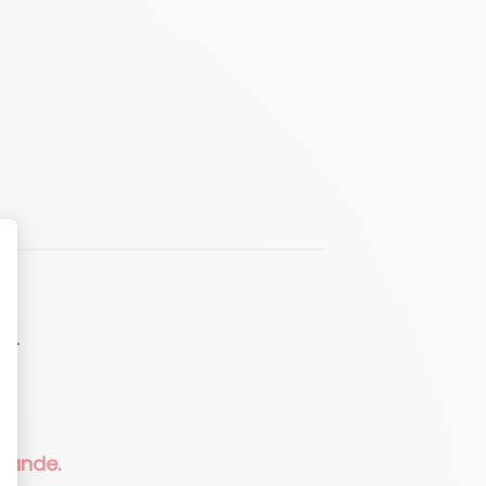
LT
mmande.