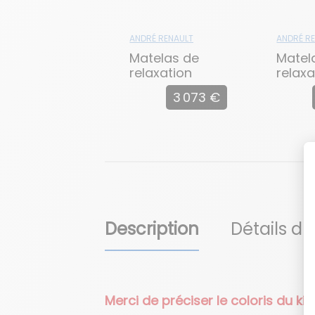
ANDRÉ RENAULT
ANDRÉ R
Matelas de
Matel
relaxation
relaxa
Angelina
Carol
3 073 €
Description
Détails du
Merci de préciser le coloris du k