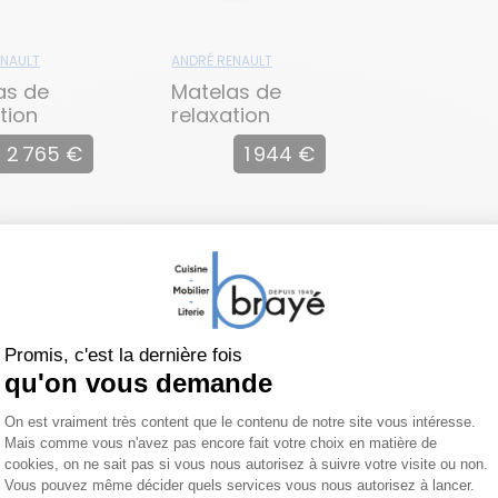
ENAULT
ANDRÉ RENAULT
as de
Matelas de
tion
relaxation
ina
Magnolia
2 765 €
1 944 €
Sommier de relaxation TRIO PADS
 produit
À propos de ANDRÉ RENAU
it et les options en commentaire lors de votre co