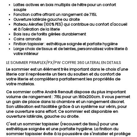
Lattes actives en bois multiplis de hêtre pour un confort
souple
Fonction coffre offrant un rangement de 715L
Ouverture latérale gauche ou droite
Plateau Aéroflex (100% PES) qui contribue au confort d'accueil
et à l'aération de la literie
Bois issu de forêts gérées durablement
Coins arrondis
Finition tapissier : esthétique soignée et parfaite hygiène
Large choix de tissus et de teintes, personnalisez votre literie à
votre intérieur
LE SOMMIER PRIMFLEX/PX/PW COFFRE 360 LATERAL EN DETAILS
Le sommier est un élément très important dans le choix d'une
literie car il représente un tiers du soutien et du confort de
votre literie et complètera parfaitement les propriétés de
votre matelas.
Ce sommier coffre André Renault dispose du plus important
volume de rangement : 715L pour un 160x200cm. Il vous permet
un gain de place dans la chambre et un rangement discret.
Son utilisation est facilitée grâce à un système sur vérin, pour
une ouverture sans effort. Ce sommier est disponible en
ouverture latérale, gauche ou droite.
C'est un sommier tapissier (recouvert de tissu) pour une
esthétique soignée et une parfaite hygiène. La finition du
sommier tapissier évite à la poussière de s'installer et protège