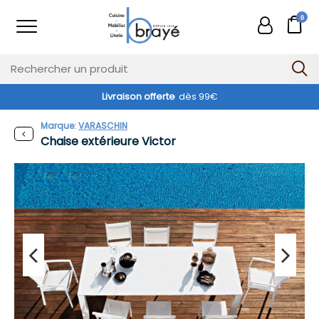
0
Livraison offerte
dès 99€
Exclusivité web !
Marque:
VARASCHIN
Chaise extérieure Victor