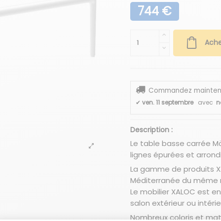
744 €
Ache
Commandez maintenant
✔
ven. 11 septembre
avec
n
Description :
Le table basse carrée 
lignes épurées et arrond
La gamme de produits XA
Méditerranée du même no
Le mobilier XALOC est e
salon extérieur ou intéri
Nombreux coloris et mati