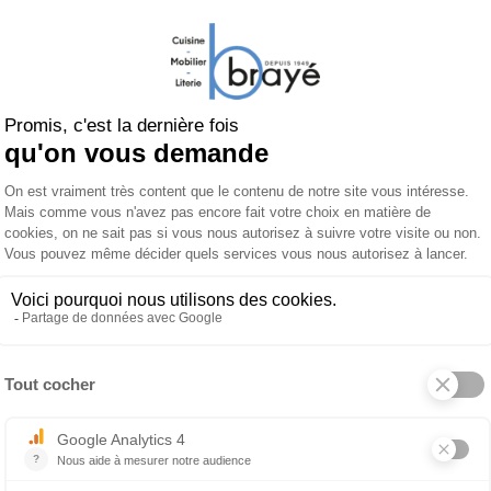
Besoin d'un conseil ?
Contacter un conseiller
Brayé
vi
03.89.25.00.40
(APPEL
Table basse carrée XALOC
 produit
À propos de MÖWEE
sez la teinte idéale pour la structure et pour le plateau