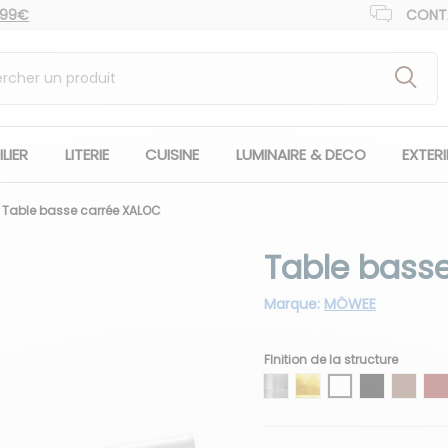
 99€
CONT
LIER
LITERIE
CUISINE
LUMINAIRE & DECO
EXTER
Table basse carrée XALOC
Table bass
Marque:
MÖWEE
FInition de la structure
Argenté
Doré
Blanc
Noir
Chocol
B