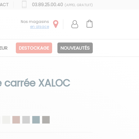
ACT
03.89.25.00.40
(APPEL GRATUIT)
Nos magasins
en alsace
IEUR
DESTOCKAGE
NOUVEAUTÉS
e carrée XALOC
at
ordeaux
Crème
Saumon
Gris
Marine
Bronze