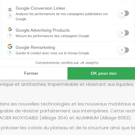
RAMIC et AVANTGARDE CERAMIC proposent un produit innovan
a surface supérieure en céramique.
techniques uniques: résistant aux hautes températures; résis
iénique et antitaches; Imperméable et résistant aux liquides
dans les nouvelles technologies et les nouveaux matériaux e
capable de résister parfaitement aux intempéries. Cette rec
ACIER INOXYDABLE (Alliage 304) et ALUMINIUM (Alliage 6063).
réciser les coloris du plateau et de la structure ainsi que 