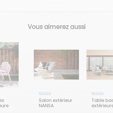
Vous aimerez aussi
MUSOLA
MUSOLA
es
Salon extérieur
Table ba
eure
NANSA
extérieur
A
NANSA