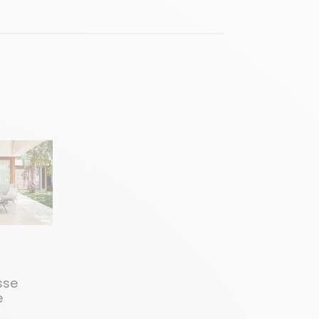
sse
e