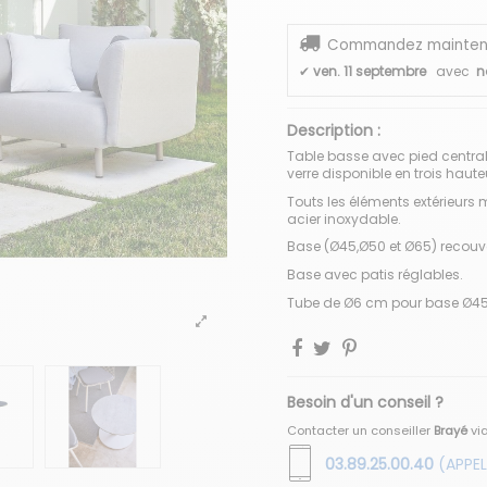
Commandez maintenant
✔
ven. 11 septembre
avec
n
Description :
Table basse avec pied centra
verre disponible en trois haute
Touts les éléments extérieurs 
acier inoxydable.
Base (Ø45,Ø50 et Ø65) recouver
Base avec patis réglables.
Tube de Ø6 cm pour base Ø45 
Besoin d'un conseil ?
Contacter un conseiller
Brayé
vi
03.89.25.00.40
(APPEL