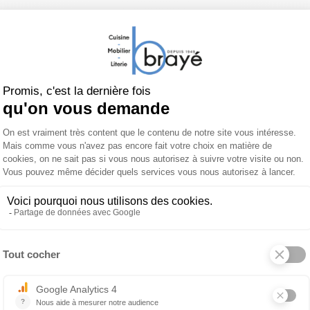
Table basse extérieure LEMON
 produit
À propos de MUSOLA
al et plateau céramique laminé sur un support verre disponi
s éléments extérieurs métalliques de sa structure ont été fa
nition.