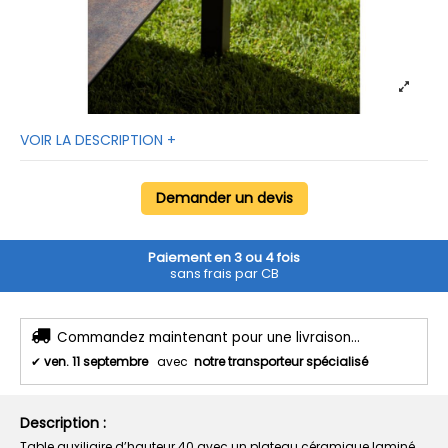
VOIR LA DESCRIPTION +
Demander un devis
Paiement en 3 ou 4 fois
sans frais par CB
Commandez maintenant pour une livraison...
✔
ven. 11 septembre
avec
notre transporteur spécialisé
Description :
Table auxiliaire d’hauteur 40 avec un plateau céramique laminé