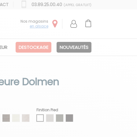
ACT
03.89.25.00.40
(APPEL GRATUIT)
Nos magasins
en alsace
IEUR
DESTOCKAGE
NOUVEAUTÉS
ieure Dolmen
Finition Pied
nc
dure noir
 bordure noir
ment bordure marron
LP bedonnia bordure marron
HLP corten bordure marron
Céramique bouchardée blanc chaux
Céramique bouchardée phorphyre gris
Blanc
Gris soie
Gris
Moka