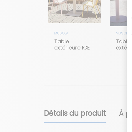
MUSOLA
MUSOLA
Table
Table
extérieure ICE
extéri
LEMO
Détails du produit
À p