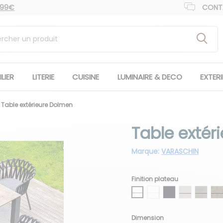
 99€
CONT
LIER
LITERIE
CUISINE
LUMINAIRE & DECO
EXTER
Table extérieure Dolmen
Table extér
Marque:
VARASCHIN
Finition plateau
HLP blanc bordure noir
HLP blanc bordure bla
HLP anthracite bor
HLP gris soie
HLP ci
H
Dimension