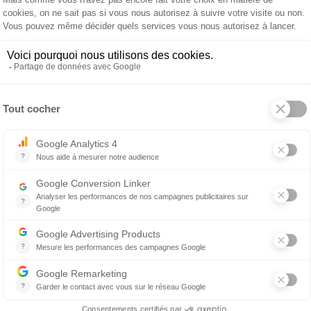
VARASCHIN
Table
eure
extérieure Big
N
2 838 €
Table extérieure Dolmen
ropos de VARASCHIN