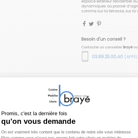
espace extérieur résidentiel o
dynamiques où passer d’agré
comme sur la terrasse, sur la
Besoin d'un conseil ?
Contacter un conseiller
Brayé
vi
03.89.25.00.40
(APPEL
Vous aimerez aussi
Exclusivité web !