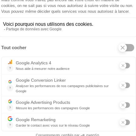
VARASCHIN
Table
eure
extérieure Big
N
2 838 €
Table extérieure Dolmen
ropos de VARASCHIN