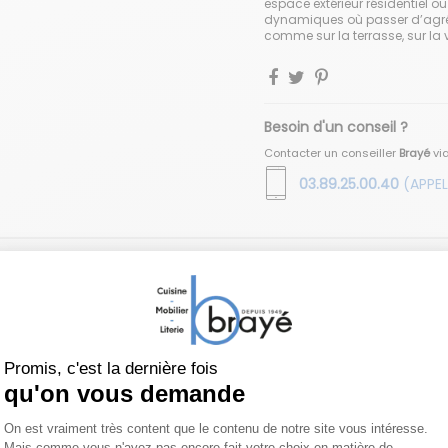
espace extérieur résidentiel o
dynamiques où passer d’agré
comme sur la terrasse, sur la
Besoin d'un conseil ?
Contacter un conseiller
Brayé
vi
03.89.25.00.40
(APPEL
Vous aimerez aussi
Exclusivité web !