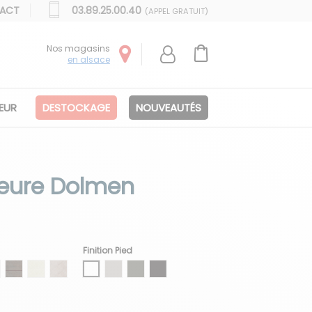
ACT
03.89.25.00.40
(APPEL GRATUIT)
Nos magasins
en alsace
IEUR
DESTOCKAGE
NOUVEAUTÉS
ieure Dolmen
Finition Pied
nc
dure noir
 bordure noir
ment bordure marron
LP bedonnia bordure marron
HLP corten bordure marron
Céramique bouchardée blanc chaux
Céramique bouchardée phorphyre gris
Blanc
Gris soie
Gris
Moka