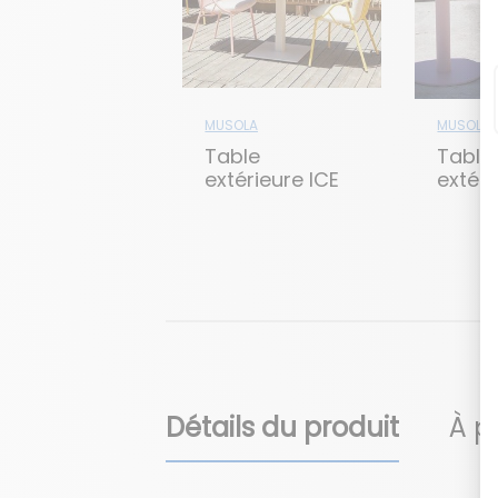
MUSOLA
MUSOLA
Table
Table
extérieure ICE
extéri
LEMO
Détails du produit
À p