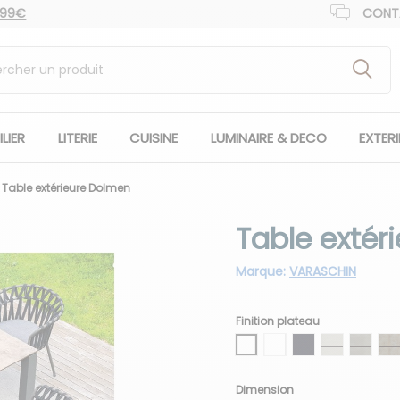
 99€
CONT
LIER
LITERIE
CUISINE
LUMINAIRE & DECO
EXTER
Table extérieure Dolmen
Table extér
Marque:
VARASCHIN
Finition plateau
HLP blanc bordure noir
HLP blanc bordure bla
HLP anthracite bor
HLP gris soie
HLP ci
H
Dimension