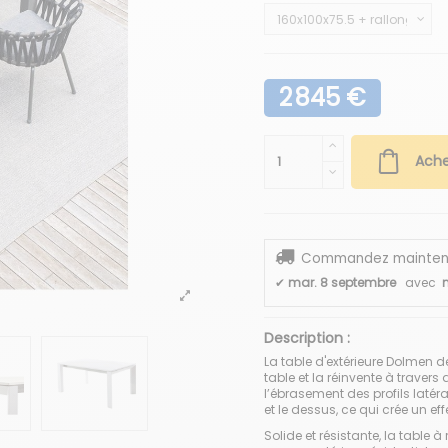
2 845 €
Ache
Commandez maintenant
✔
mar. 8 septembre
avec
n
Description :
La table d'extérieure Dolmen d
table et la réinvente à travers
l’ébrasement des profils latér
et le dessus, ce qui crée un e
Solide et résistante, la table