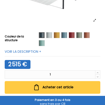
01 Anthracite
02 Blanc
03 Miel
04 Pervenche
05 Rhubarbe
06 Sauge
07 Terracott
Couleur de la
structure
08 Turquoise
VOIR LA DESCRIPTION +
2 515 €
Acheter cet article
Paiement en 3 ou 4 fois
sans frais par CB