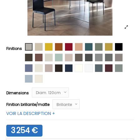
Laque Tortora
Laque Spago
Laque Sole
Laque Ruggine
Laque Rosso
Laque Pesca
Laque Ottanio
Laque Oliva
Laque Ocra
Laque Nero
Finitions
Laque Moka
Laque Mattone
Laque Mandorla
Laque Lichene
Laque Iuta
Laque Havana
Laque Grafite
Laque Fumo
Laque Ferro
Laque Fan
Laque Denim
Laque Cocco
Laque Cipria
Laque Castagno
Laque Blu Scuro
Laque Bianco
Laque Bianco Puro Touch
Laque Baltica
Laque Amarant
Laque Argil
Laque Artico
Laque Avoria
Dimensions
Finition brillante/matte
VOIR LA DESCRIPTION +
3 254 €