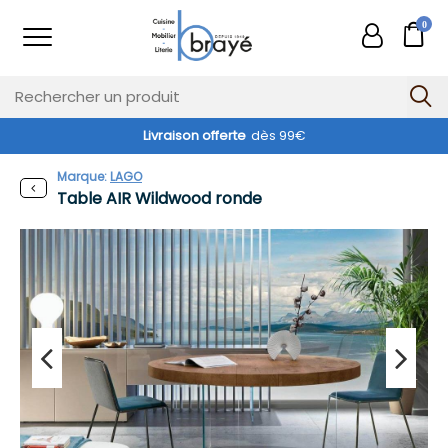
0
Livraison offerte
dès 99€
Marque:
LAGO
Table AIR Wildwood ronde