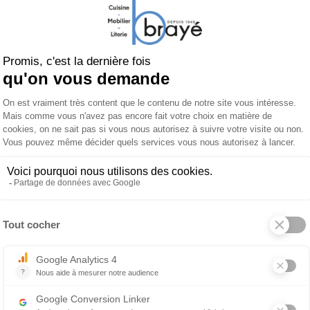
 AIR
wood
ible
5 944 €
Table AIR Wildwood ronde
 produit
À propos de LAGO