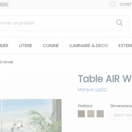
 99€
CONT
LIER
LITERIE
CUISINE
LUMINAIRE & DECO
EXTER
d ronde
Table AIR 
Marque:
LAGO
Finitions
Dimensions
Wildwood Scuro
Wildwood Naturale
Wildwood Grigio