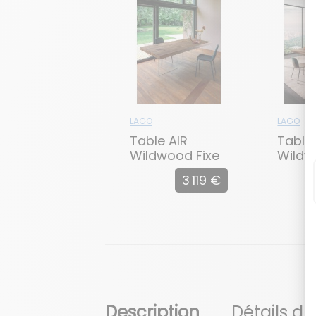
LAGO
LAGO
Table AIR
Table
Wildwood Fixe
Wild
Extens
3 119 €
Description
Détails du