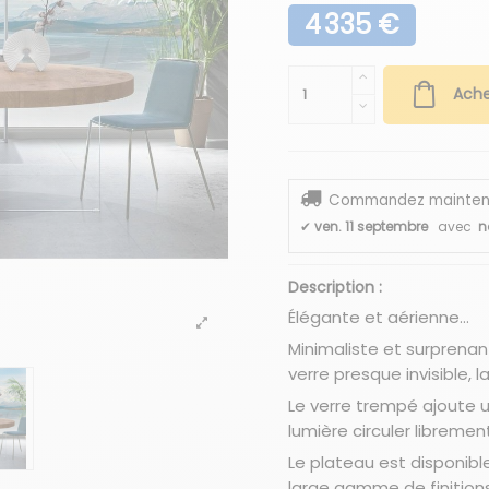
4 335 €
Ache
Commandez maintenant
✔
ven. 11 septembre
avec
n
Description :
Élégante et aérienne…
Minimaliste et surprena
verre presque invisible, l
Le verre trempé ajoute u
lumière circuler libremen
Le plateau est disponibl
large gamme de finition