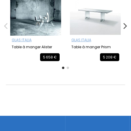
GLAS ITALIA
GLAS ITALIA
Table à manger Alister
Table à manger Prism
5 658 €
5 208 €