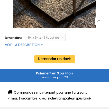
Dimensions
VOIR LA DESCRIPTION +
Demander un devis
Paiement en 3 ou 4 fois
sans frais par CB
Commandez maintenant pour une livraison...
✔
mar. 8 septembre
avec
notre transporteur spécialisé