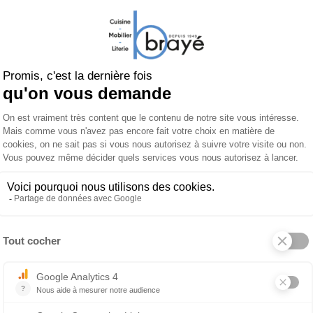
 termes de tissus déco, d'encadrement décors boi
les :