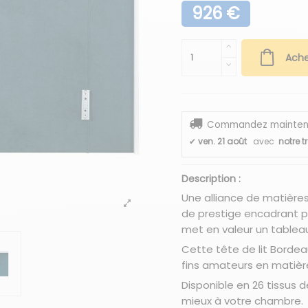
926 €
Ache
Commandez maintenant
✔
ven. 21 août
avec
notre t
Description :
Une alliance de matières, 
de prestige encadrant p
met en valeur un tablea
Cette tête de lit Bordea
fins amateurs en matièr
Disponible en 26 tissus 
mieux à votre chambre.