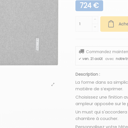
724 €
Ache
Commandez maintenant
✔
ven. 21 août
avec
notre t
Description :
La forme dans sa simplic
matière de s’exprimer.
Choisissez une finition a
ampleur apposée sur le pa
Un must qui s'accordera 
chambre à coucher.
Personnalisez votre tête 