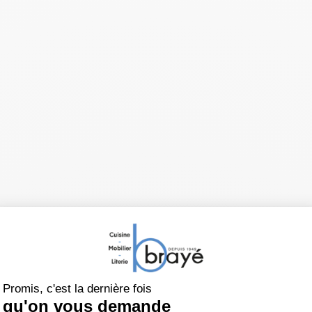
Tête de lit Lisbonne
 produit
À propos de ANDRÉ RENAU