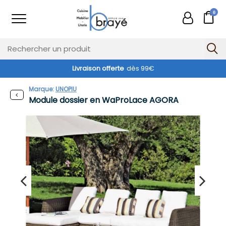
0
Livraison offerte
dès 99€
Exclusivité web !
Marque:
UNOPIU
Module dossier en WaProLace AGORA