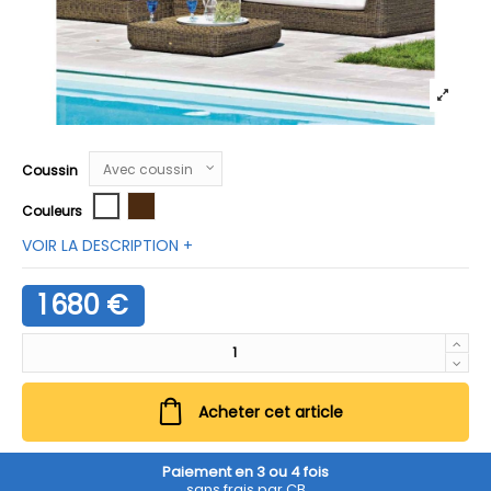
Coussin
Blanc
Brun tropical
Couleurs
VOIR LA DESCRIPTION +
1 680 €
Acheter cet article
Paiement en 3 ou 4 fois
sans frais par CB