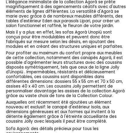
L'élégance minimaliste de la collection Agorà se prête
magnifiquement à des agencements céatifs avec d'autres
éléments de lignes différentes. La versatilité d'Agorà se
marie avec grâce à de nombreux meubles différents, des
tables d'extérieur Eden aux parasols Lipari, pour créer un
salon fonctionnel et raffiné, le fleuron de votre jardin.
Mais il y a plus: en effet, les sofas Agorà Unopiù sont
conçus pour être modulables et peuvent donc être
fabriqués sur mesure selon les désirs, en ajoutant des
modules et en créant des structures uniques et parfaites.
Pour profiter au maximum du confort propre aux meubles
de cette collection, notamment des canapés Agorà, il est
possible d'agrémenter leurs structures avec des coussins
disposés symétriquement, tels que ceux de la ligne Jolly
d'Unopiù . Imperméables, résistants et délicieusement
confortables, ces coussins sont disponibles dans
différentes dimensions: dossiers 55 x 55 cm et 70 x 50 cm,
assises 40 x 40 cm. Les coussins Jolly permettent de
personnaliser davantage les assises de la collection Agorà
grâce au vaste choix de tons de la Collection Colour.
Auxquelles ont récemment été ajoutées un élément
nouveau et exclusif: le canapé d'extérieur Isola, aux
dimensions généreuses et aux formes qui invitent à la
détente également grâce à l'étreinte accueillante des
coussins Jolly avec lesquels il peut être complété.
Sofa Agorà: des détails précieux pour tous les