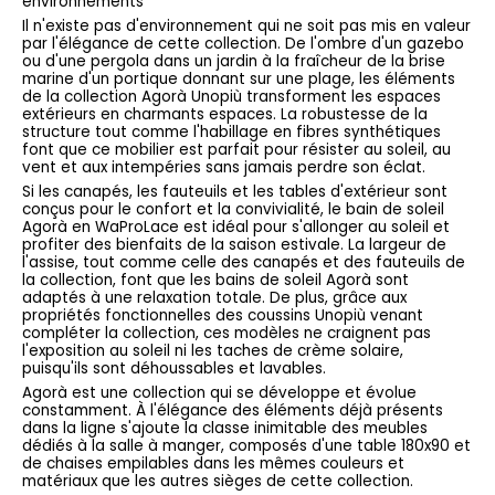
environnements
Il n'existe pas d'environnement qui ne soit pas mis en valeur
par l'élégance de cette collection. De l'ombre d'un gazebo
ou d'une pergola dans un jardin à la fraîcheur de la brise
marine d'un portique donnant sur une plage, les éléments
de la collection Agorà Unopiù transforment les espaces
extérieurs en charmants espaces. La robustesse de la
structure tout comme l'habillage en fibres synthétiques
font que ce mobilier est parfait pour résister au soleil, au
vent et aux intempéries sans jamais perdre son éclat.
Si les canapés, les fauteuils et les tables d'extérieur sont
conçus pour le confort et la convivialité, le bain de soleil
Agorà en WaProLace est idéal pour s'allonger au soleil et
profiter des bienfaits de la saison estivale. La largeur de
l'assise, tout comme celle des canapés et des fauteuils de
la collection, font que les bains de soleil Agorà sont
adaptés à une relaxation totale. De plus, grâce aux
propriétés fonctionnelles des coussins Unopiù venant
compléter la collection, ces modèles ne craignent pas
l'exposition au soleil ni les taches de crème solaire,
puisqu'ils sont déhoussables et lavables.
Agorà est une collection qui se développe et évolue
constamment. À l'élégance des éléments déjà présents
dans la ligne s'ajoute la classe inimitable des meubles
dédiés à la salle à manger, composés d'une table 180x90 et
de chaises empilables dans les mêmes couleurs et
matériaux que les autres sièges de cette collection.