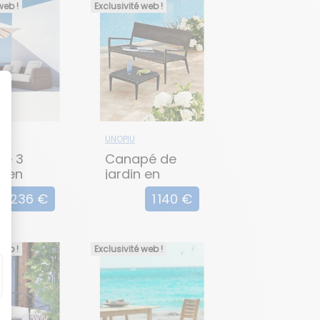
web !
Exclusivité web !
UNOPIU
pé 3
Canapé de
s en
jardin en
oLace
WaProLace
4 236 €
1 140 €
A
EXPERIENCE
web !
Exclusivité web !