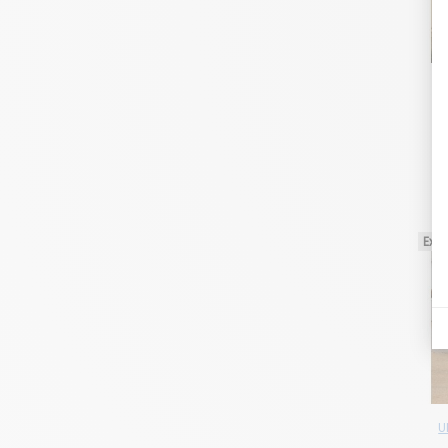
U
T
Excl
U