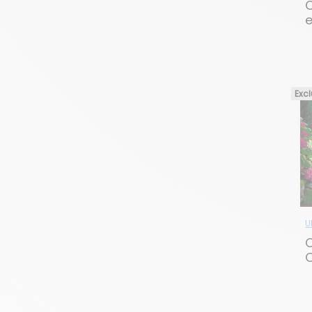
e
T
Excl
U
C