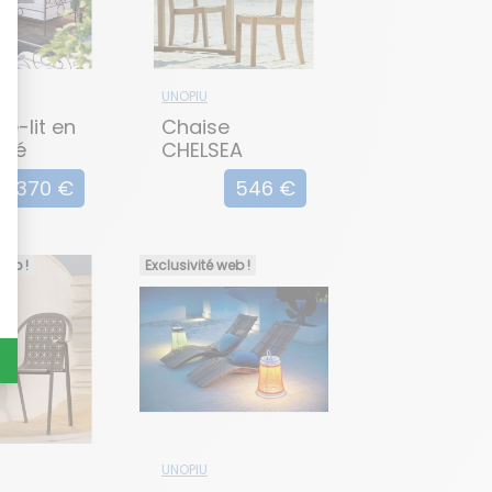
UNOPIU
é-lit en
Chaise
rgé
CHELSEA
ite
2 370 €
546 €
RA
web !
Exclusivité web !
UNOPIU