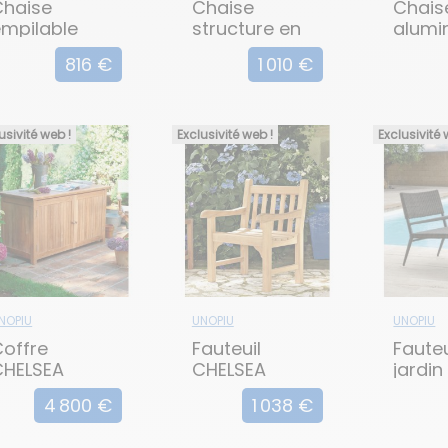
Chaise
Chaise
Chais
mpilable
structure en
alumi
LINE
aluminium LES
TLINE
816 €
1 010 €
ARCS
usivité web !
Exclusivité web !
Exclusivité 
NOPIU
UNOPIU
UNOPIU
offre
Fauteuil
Fauteu
CHELSEA
CHELSEA
jardin
EXPER
4 800 €
1 038 €