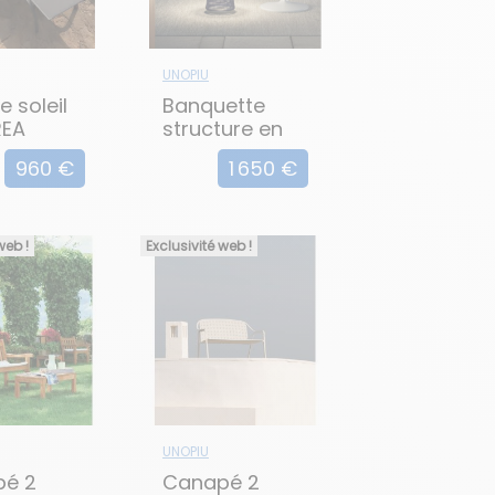
UNOPIU
e soleil
Banquette
REA
structure en
aluminium LES
960 €
1 650 €
ARCS
web !
Exclusivité web !
UNOPIU
pé 2
Canapé 2