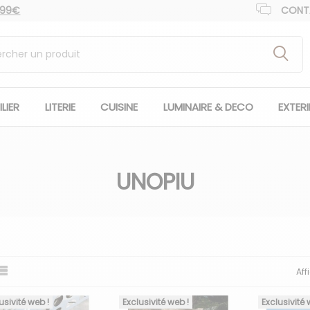
 99€
CONT
LIER
LITERIE
CUISINE
LUMINAIRE & DECO
EXTER
UNOPIU
Aff
usivité web !
Exclusivité web !
Exclusivité 