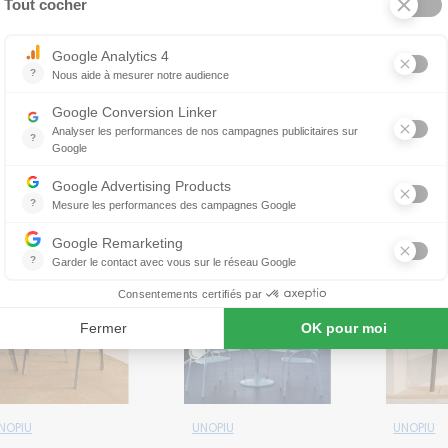
NOPIU
UNOPIU
UNOPIU
Canapé en
Canapé
Canap
aluminium
extérieur LUCE
fer fo
REBLE
graph
4 368 €
2 682 €
AURO
usivité web !
Exclusivité web !
Exclusivité 
NOPIU
UNOPIU
UNOPIU