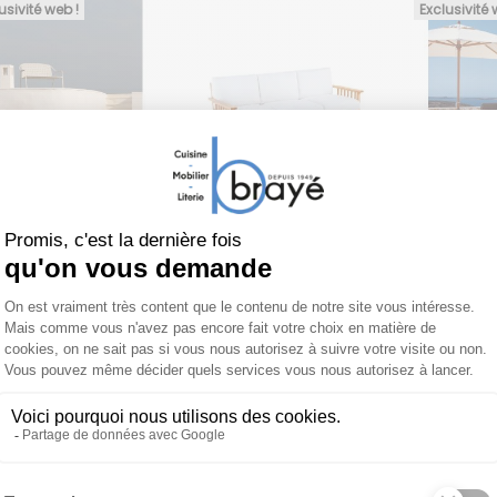
usivité web !
Exclusivité 
NOPIU
UNOPIU
UNOPIU
Canapé 3
Canapé 3
Cana
laces en
places en teck
place
aluminium
CHELSEA
WaPr
2 598 €
2 556 €
LINE
AGOR
Exclusivité web !
Exclusivité 