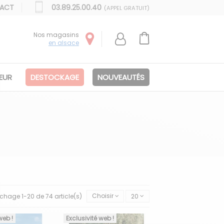
ACT
03.89.25.00.40
(APPEL GRATUIT)
Nos magasins
en alsace
IEUR
DESTOCKAGE
NOUVEAUTÉS
ichage 1-20 de 74 article(s)
Choisir
20
web !
Exclusivité web !