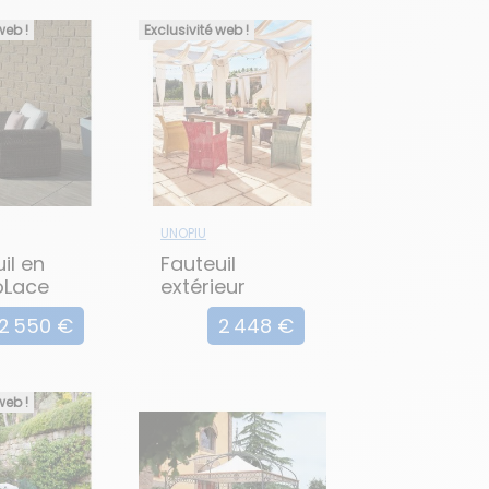
web !
Exclusivité web !
UNOPIU
il en
Fauteuil
oLace
extérieur
A
CAPRI - Lot de
2 550 €
2 448 €
4
web !