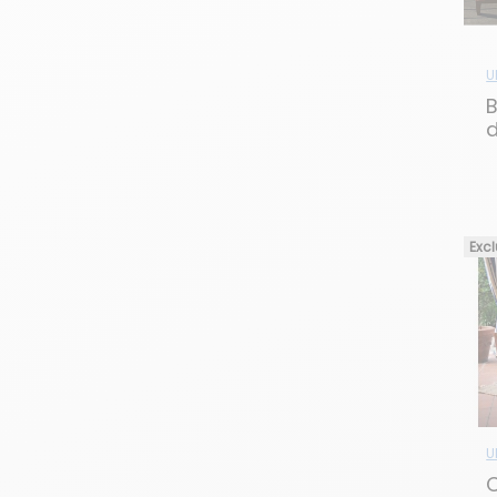
U
B
d
L
Excl
U