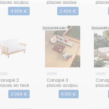
laces acajou
places assise
place
'EST LA VIE
basse
CHELS
4 956 €
2 400 €
CHELSEA
Exclusivité web !
Exclusivité 
NOPIU
UNOPIU
UNOPIU
Canapé 2
Canapé 3
Cana
laces en teck
places acajou
place
C'EST LA VIE
bass
2 094 €
6 951 €
CHELS