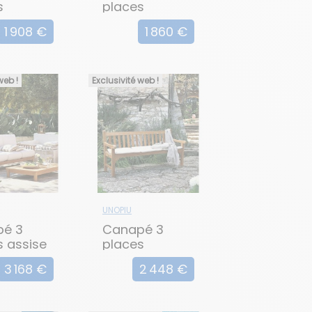
s
places
EA
empilable en
1 908 €
1 860 €
aluminium
TLINE
web !
Exclusivité web !
UNOPIU
pé 3
Canapé 3
s assise
places
e
CHELSEA
3 168 €
2 448 €
EA