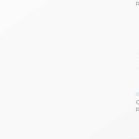
p
C
U
p