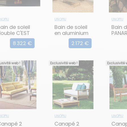
NOPIU
UNOPIU
UNOPIU
ain de soleil
Bain de soleil
Bain d
ouble C'EST
en aluminium
PANA
A VIE
TLINE
8 322 €
2 172 €
usivité web !
Exclusivité web !
Exclusivité 
NOPIU
UNOPIU
UNOPIU
Canapé 2
Canapé 2
Cana