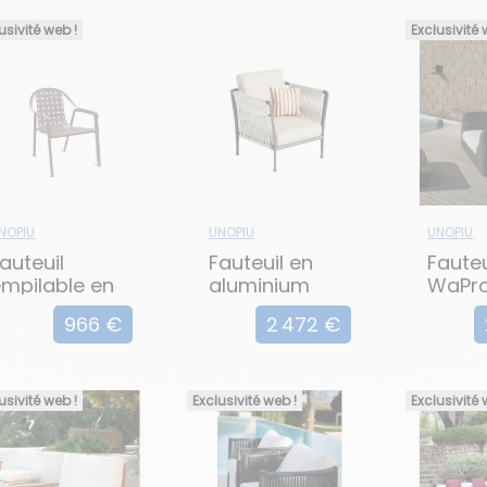
usivité web !
Exclusivité 
NOPIU
UNOPIU
UNOPIU
auteuil
Fauteuil en
Fauteu
mpilable en
aluminium
WaPr
aluminium
TREBLE
AGOR
966 €
2 472 €
LINE
usivité web !
Exclusivité web !
Exclusivité 