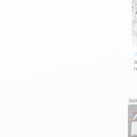
U
A
e
Excl