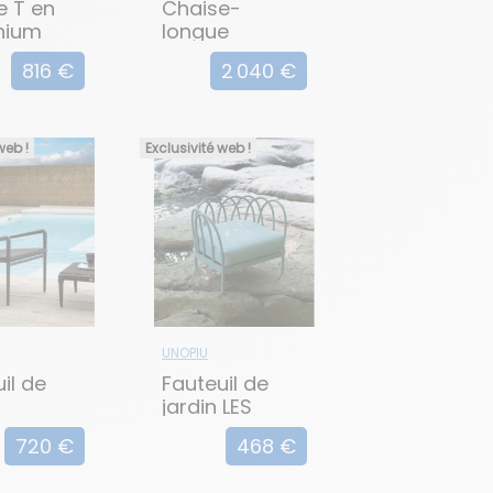
e T en
Chaise-
nium
longue
empilable en
816 €
2 040 €
teck SWING
web !
Exclusivité web !
UNOPIU
il de
Fauteuil de
jardin LES
IENCE
ARCS
720 €
468 €