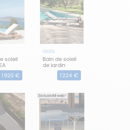
UNOPIU
e soleil
Bain de soleil
EA
de jardin
AURORA
1 920 €
1 224 €
Exclusivité web !