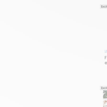
Excl
U
F
e
T
Excl