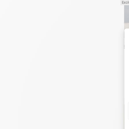
Excl
U
p
T