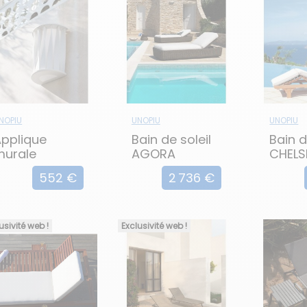
NOPIU
UNOPIU
UNOPIU
pplique
Bain de soleil
Bain d
murale
AGORA
CHELS
xtérieure en
552 €
2 736 €
aluminium
ATON
usivité web !
Exclusivité web !