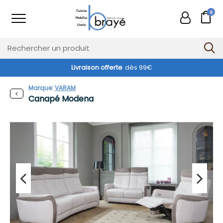
0
Livraison offerte
dès 99€
Marque:
VARAM
Canapé Modena